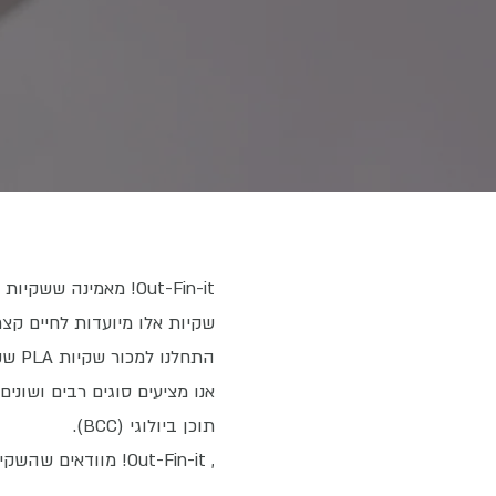
Out-Fin-it! מאמינה ששקיות ביו-מתכלות צריכות להגיע ליעדן - ערימת הקומפוסט.
שקיות אלו מיועדות לחיים קצרים, בעוד שצורתן
התחלנו למכור שקיות PLA שקופות לתוצרת טרייה כמו חסה ובהמשך הצענו שקיות לאיסוף פסולת אורגנית בישראל.
אנו מציעים סוגים רבים ושוני
תוכן ביולוגי (BCC).
, Out-Fin-it! מוודאים שהשקיות שאתם רוכשים מאיתנו, מפיקות את המיטב עבורך.