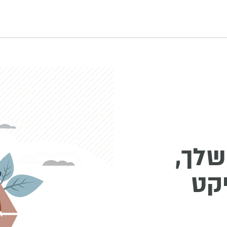
שלך,
יקט